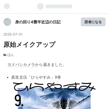
身の回り4畳半近辺の日記
読者になる
2025
-
07
-
31
原始メイクアップ
ほん
ヨドバシカメラ
から届きました。
真造圭伍「ひらやすみ」9巻